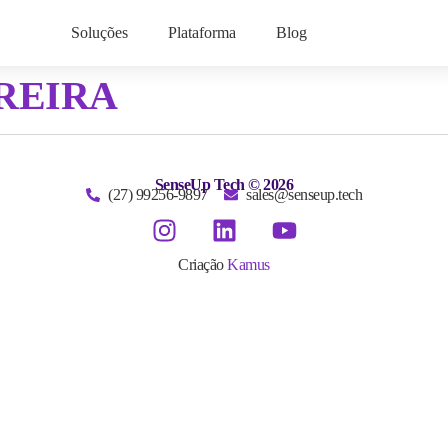
Soluções
Plataforma
Blog
REIRA
SenseUp Tech © 2026
(27) 99256-9897
sales@senseup.tech
Criação
Kamus